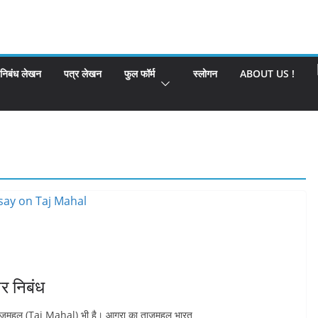
निबंध लेखन
पत्र लेखन
फुल फॉर्म
स्लोगन
ABOUT US !
 निबंध
एक ताजमहल (Taj Mahal) भी है। आगरा का ताजमहल भारत