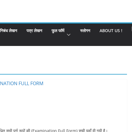
निबंध लेखन
पत्र लेखन
फुल फॉर्म
स्लोगन
ABOUT US !
धित सभी पूर्ण रूपों की (Examination Full Form) सूची यहाँ दी गयी है।